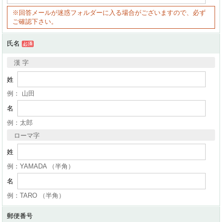
※回答メールが迷惑フォルダーに入る場合がございますので、必ず
ご確認下さい。
氏名
漢 字
姓
例： 山田
名
例：太郎
ローマ字
姓
例：YAMADA （半角）
名
例：TARO （半角）
郵便番号