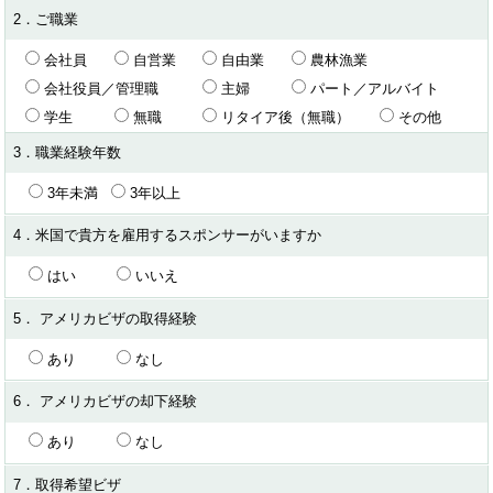
2．ご職業
会社員
自営業
自由業
農林漁業
会社役員／管理職
主婦
パート／アルバイト
学生
無職
リタイア後（無職）
その他
3．職業経験年数
3年未満
3年以上
4．米国で貴方を雇用するスポンサーがいますか
はい
いいえ
5． アメリカビザの取得経験
あり
なし
6． アメリカビザの却下経験
あり
なし
7．取得希望ビザ