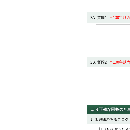
2A. 質問1
＊100字以
2B. 質問2
＊100字以
より正確な回答のた
1. 御興味のあるプロ
EB-5 投資永住