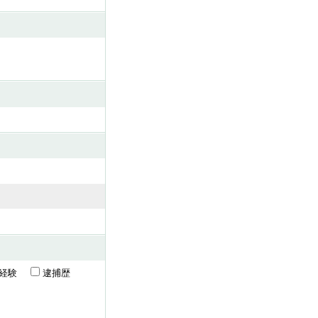
の経験
逮捕歴