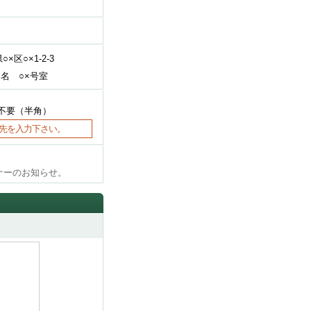
○×区○×1-2-3
名 ○×号室
不要（半角）
先を入力下さい。
ナーのお知らせ。