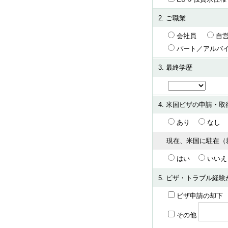
2. ご職業
会社員
自
パート／アルバ
3. 最終学歴
4. 米国ビザの申請・取
あり
な
現在、米国に駐在（
はい
いいえ
5. ビザ・トラブル経
ビザ申請の却下
その他