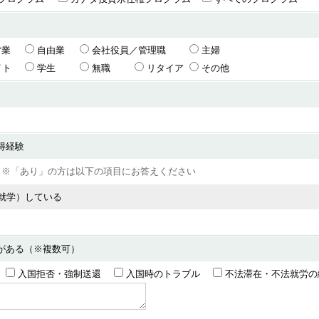
営業
自由業
会社役員／管理職
主婦
イト
学生
無職
リタイア
その他
得経験
し
※「あり」の方は以下の項目にお答えください
就学）している
験がある（※複数可）
入国拒否・強制送還
入国時のトラブル
不法滞在・不法就労