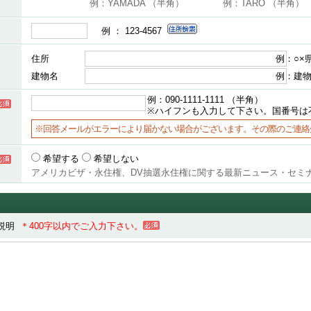
例：YAMADA （半角）
例：TARO （半角）
例 ： 123-4567
住所
例：○×県
建物名
例：建物
例：090-1111-1111 （半角）
※ハイフンも入力して下さい。国番号は
※回答メールがエラーにより届かない場合がございます。その際のご連絡
希望する
希望しない
アメリカビザ・永住権、DV抽選永住権に関する最新ニュース・セミ
況説明
＊400字以内でご入力下さい。