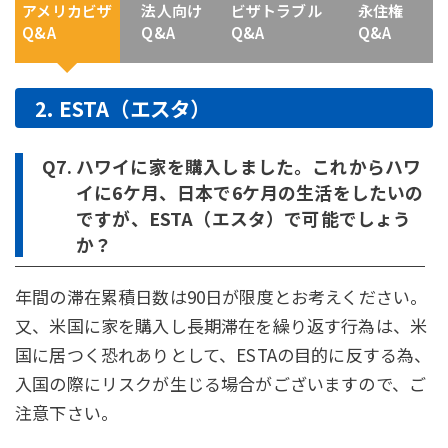
アメリカビザ
法人向け
ビザトラブル
永住権
Q&A
Q&A
Q&A
Q&A
2. ESTA（エスタ）
Q7.
ハワイに家を購入しました。これからハワ
イに6ケ月、日本で6ケ月の生活をしたいの
ですが、ESTA（エスタ）で可能でしょう
か？
年間の滞在累積日数は90日が限度とお考えください。
又、米国に家を購入し長期滞在を繰り返す行為は、米
国に居つく恐れありとして、ESTAの目的に反する為、
入国の際にリスクが生じる場合がございますので、ご
注意下さい。